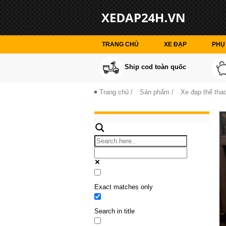
TRANG CHỦ
XE ĐẠP
PHỤ 
Ship cod toàn quốc
Trang chủ
/
Sản phẩm
/
Xe đạp thể thao
Exact matches only
Search in title