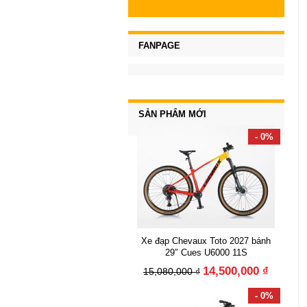
FANPAGE
SẢN PHẨM MỚI
- 0%
Xe đạp Chevaux Toto 2027 bánh
29″ Cues U6000 11S
14,500,000 ₫
15,080,000 ₫
- 0%