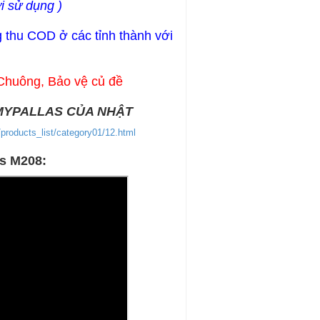
i sử dụng )
 thu COD ở các tỉnh thành với
 Chuông, Bảo vệ củ đề
MYPALLAS CỦA NHẬT
/products_list/category01/12.html
as M208: