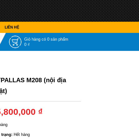
LIÊN HỆ
Giỏ hàng có
0 sản phẩm
0 ₫
PALLAS M208 (nội địa
ật)
5,800,000 ₫
hàng
 trạng:
Hết hàng