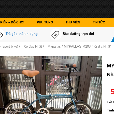
KIỆN – ĐỒ CHƠI
PHỤ TÙNG
THƯ VIỆN
TIN TỨC
Trả góp thẻ tín dụng
Bảo dưỡng trọn đời
 (sport bike)
/
Xe đạp Nhật
/
Mypallas
/ MYPALLAS M208 (nội địa Nhật)
MY
Nh
Hết 
Tình