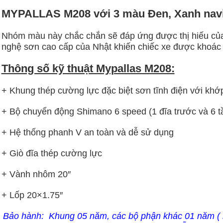
MYPALLAS M208 với 3 màu Đen, Xanh navi
Nhóm màu này chắc chắn sẽ đáp ứng được thị hiếu củ
nghệ sơn cao cấp của Nhật khiến chiếc xe được khoác b
Thông số kỹ thuật Mypallas M208:
+ Khung thép cường lực đặc biệt sơn tĩnh điện với khớp
+ Bộ chuyển động Shimano 6 speed (1 đĩa trước và 6 tầ
+ Hệ thống phanh V an toàn và dễ sử dụng
+ Giò đĩa thép cường lực
+ Vành nhôm 20″
+ Lốp 20×1.75″
Bảo hành:
Khung 05 năm, các bộ phận khác 01 năm ( 