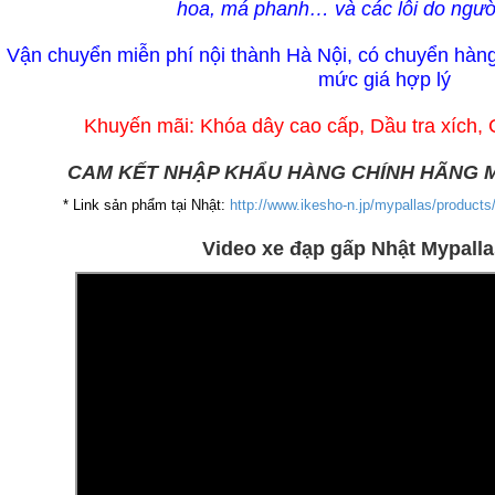
hoa, má phanh… và các lỗi do ngườ
Vận chuyển miễn phí nội thành Hà Nội, có chuyển hàng
mức giá hợp lý
Khuyến mãi: Khóa dây cao cấp, Dầu tra xích,
CAM KẾT NHẬP KHẨU HÀNG CHÍNH HÃNG 
* Link sản phẩm tại Nhật:
http://www.ikesho-n.jp/mypallas/products
Video xe đạp gấp Nhật Mypall