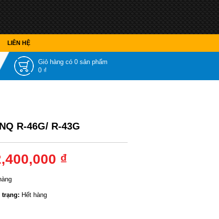
LIÊN HỆ
Giỏ hàng có
0 sản phẩm
0 ₫
NQ R-46G/ R-43G
2,400,000 ₫
hàng
 trạng:
Hết hàng