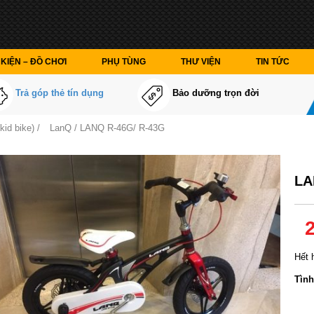
KIỆN – ĐỒ CHƠI
PHỤ TÙNG
THƯ VIỆN
TIN TỨC
Trả góp thẻ tín dụng
Bảo dưỡng trọn đời
kid bike)
/
LanQ
/ LANQ R-46G/ R-43G
LA
Hết 
Tình