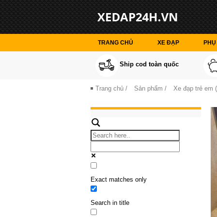
TRANG CHỦ
XE ĐẠP
PHỤ 
Ship cod toàn quốc
Trang chủ
/
Sản phẩm
/
Xe đạp trẻ em (
Exact matches only
Search in title