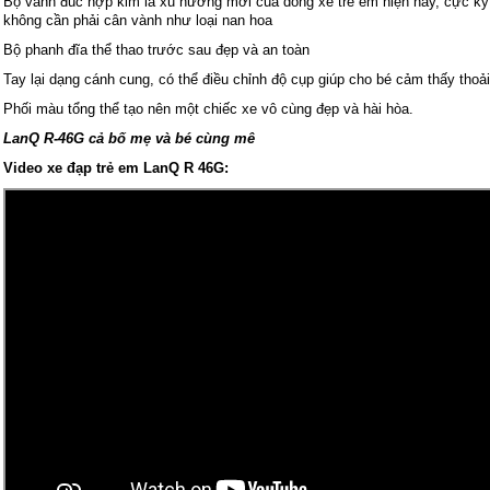
Bộ vành đúc hợp kim là xu hướng mới của dòng xe trẻ em hiện nay, cực kỳ 
không cần phải cân vành như loại nan hoa
Bộ phanh đĩa thể thao trước sau đẹp và an toàn
Tay lại dạng cánh cung, có thể điều chỉnh độ cụp giúp cho bé cảm thấy tho
Phối màu tổng thể tạo nên một chiếc xe vô cùng đẹp và hài hòa.
LanQ R-46G cả bố mẹ và bé cùng mê
Video xe đạp trẻ em LanQ R 46G: