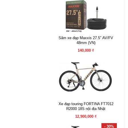
Săm xe đạp Maxxis 27.5″ AV/FV
48mm (VN)
140,000 ₫
Xe đạp touring FORTINA FT7012
R2000 18S nội địa Nhật
12,900,000 ₫
- 30%