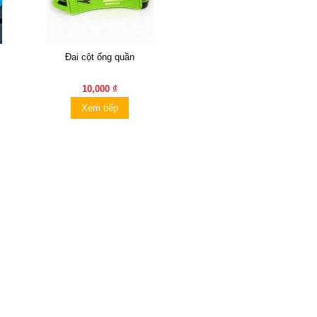
Đai cột ống quần
10,000 ₫
Xem tiếp