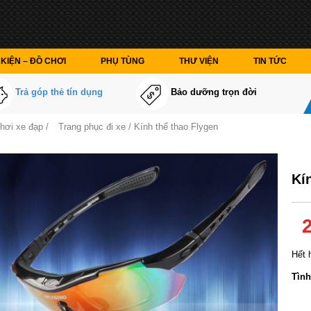
KIỆN – ĐỒ CHƠI
PHỤ TÙNG
THƯ VIỆN
TIN TỨC
Trả góp thẻ tín dụng
Bảo dưỡng trọn đời
chơi xe đạp
/
Trang phục đi xe
/ Kính thể thao Flygen
Kí
Hết 
Tình