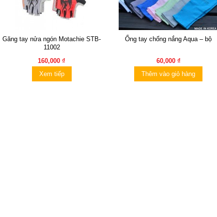
Găng tay nửa ngón Motachie STB-
Ống tay chống nắng Aqua – bộ
11002
160,000 ₫
60,000 ₫
Xem tiếp
Thêm vào giỏ hàng