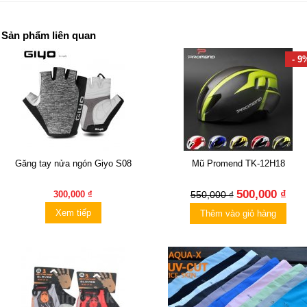
Sản phẩm liên quan
- 9
Găng tay nửa ngón Giyo S08
Mũ Promend TK-12H18
500,000 ₫
300,000 ₫
550,000 ₫
Xem tiếp
Thêm vào giỏ hàng