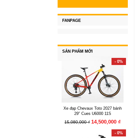
FANPAGE
SẢN PHẨM MỚI
- 0%
Xe đạp Chevaux Toto 2027 bánh
29″ Cues U6000 11S
14,500,000 ₫
15,080,000 ₫
- 0%