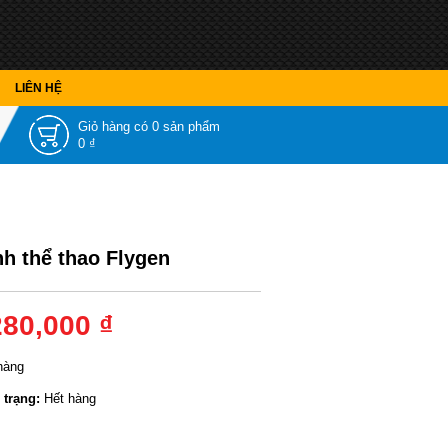
LIÊN HỆ
Giỏ hàng có
0 sản phẩm
0 ₫
nh thể thao Flygen
280,000 ₫
hàng
 trạng:
Hết hàng