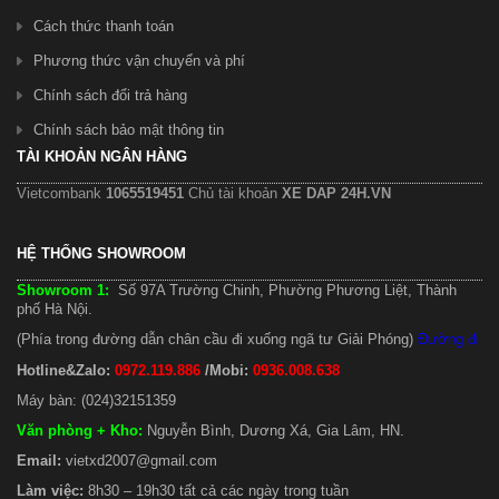
Cách thức thanh toán
Phương thức vận chuyển và phí
Chính sách đổi trả hàng
Chính sách bảo mật thông tin
TÀI KHOẢN NGÂN HÀNG
Vietcombank
1065519451
Chủ tài khoản
XE DAP 24H.VN
HỆ THỐNG SHOWROOM
Showroom 1:
Số 97A Trường Chinh, Phường Phương Liệt, Thành
phố Hà Nội.
(Phía trong đường dẫn chân cầu đi xuống ngã tư Giải Phóng)
Đường đi
Hotline&Zalo:
0972.119.886
/Mobi:
0936.008.638
Máy bàn: (024)32151359
Văn phòng + Kho
:
Nguyễn Bình, Dương Xá, Gia Lâm, HN.
Email:
vietxd2007@gmail.com
Làm việc:
8h30 – 19h30 tất cả các ngày trong tuần