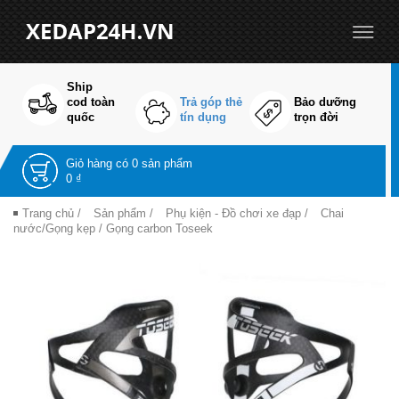
Ship
cod toàn
Trả góp thẻ
Bảo dưỡng
quốc
tín dụng
trọn đời
Giỏ hàng có
0 sản phẩm
0 ₫
Trang chủ
/
Sản phẩm
/
Phụ kiện - Đồ chơi xe đạp
/
Chai
nước/Gọng kẹp
/ Gọng carbon Toseek