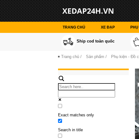
TRANG CHỦ
XE ĐẠP
PHỤ 
Ship cod toàn quốc
Trang chủ
/
Sản phẩm
/
Phụ kiện - Đồ 
Exact matches only
Search in title