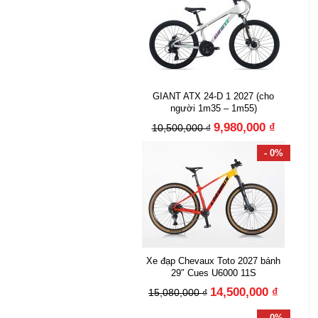
GIANT ATX 24-D 1 2027 (cho
người 1m35 – 1m55)
9,980,000 ₫
10,500,000 ₫
- 0%
Xe đạp Chevaux Toto 2027 bánh
29″ Cues U6000 11S
14,500,000 ₫
15,080,000 ₫
- 0%