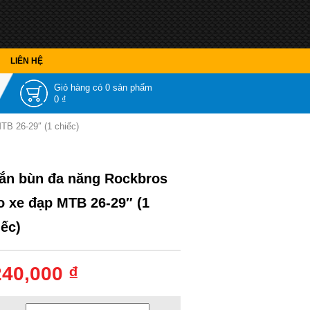
LIÊN HỆ
Giỏ hàng có
0 sản phẩm
0 ₫
TB 26-29″ (1 chiếc)
ắn bùn đa năng Rockbros
o xe đạp MTB 26-29″ (1
iếc)
240,000 ₫