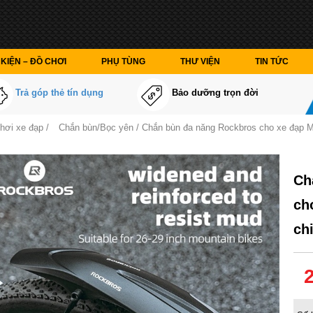
KIỆN – ĐỒ CHƠI
PHỤ TÙNG
THƯ VIỆN
TIN TỨC
Trả góp thẻ tín dụng
Bảo dưỡng trọn đời
chơi xe đạp
/
Chắn bùn/Bọc yên
/ Chắn bùn đa năng Rockbros cho xe đạp M
Ch
ch
ch