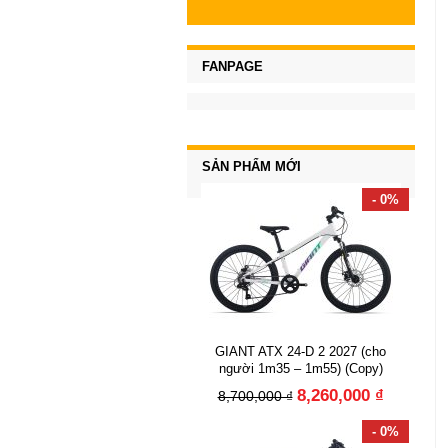
FANPAGE
SẢN PHẨM MỚI
- 0%
GIANT ATX 24-D 2 2027 (cho
người 1m35 – 1m55) (Copy)
8,260,000 ₫
8,700,000 ₫
- 0%