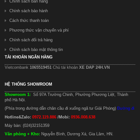
Chính sách bán hàng
Chính sách bảo hành
Cách thức thanh toán
Phương thức vận chuyển và phí
Chính sách đổi trả hàng
Chính sách bảo mật thông tin
TÀI KHOẢN NGÂN HÀNG
Vietcombank
1065519451
Chủ tài khoản
XE DAP 24H.VN
HỆ THỐNG SHOWROOM
Showroom 1:
Số 97A Trường Chinh, Phường Phương Liệt, Thành
phố Hà Nội.
(Phía trong đường dẫn chân cầu đi xuống ngã tư Giải Phóng)
Đường đi
Hotline&Zalo:
0972.119.886
/Mobi:
0936.008.638
Máy bàn: (024)32151359
Văn phòng + Kho
:
Nguyễn Bình, Dương Xá, Gia Lâm, HN.