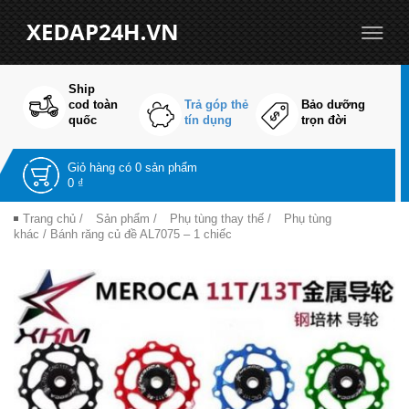
Ship
cod toàn
Trả góp thẻ
Bảo dưỡng
quốc
tín dụng
trọn đời
Giỏ hàng có
0 sản phẩm
0 ₫
Trang chủ
/
Sản phẩm
/
Phụ tùng thay thế
/
Phụ tùng
khác
/ Bánh răng củ đề AL7075 – 1 chiếc