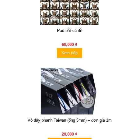
Pad bắt củ đề
60,000 ₫
Xem tiếp
Vỏ dây phanh Taiwan (ống 5mm) – đơn giá 1m
20,000 ₫