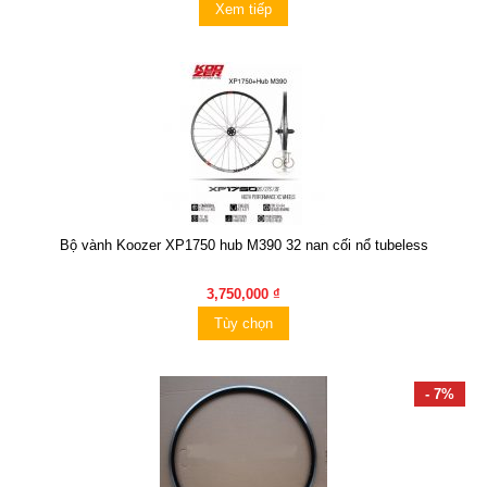
Xem tiếp
Bộ vành Koozer XP1750 hub M390 32 nan cối nổ tubeless
3,750,000 ₫
Tùy chọn
- 7%