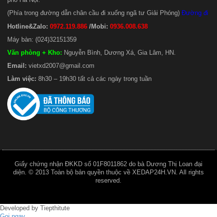
(Phía trong đường dẫn chân cầu đi xuống ngã tư Giải Phóng)
Đường đi
Hotline&Zalo:
0972.119.886
/Mobi:
0936.008.638
Máy bàn: (024)32151359
Văn phòng + Kho
:
Nguyễn Bình, Dương Xá, Gia Lâm, HN.
Email:
vietxd2007@gmail.com
Làm việc:
8h30 – 19h30 tất cả các ngày trong tuần
Giấy chứng nhận ĐKKD số 01F8011862 do bà Dương Thị Loan đại
diện. © 2013 Toàn bộ bản quyền thuộc về XEDAP24H.VN. All rights
reserved.
Developed by
Tiepthitute
Gọi ngay