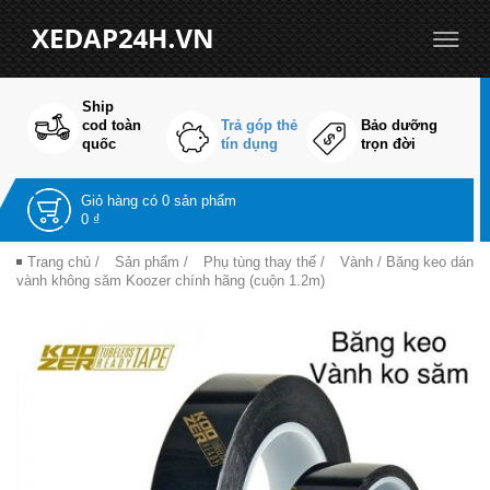
Ship
cod toàn
Trả góp thẻ
Bảo dưỡng
quốc
tín dụng
trọn đời
Giỏ hàng có
0 sản phẩm
0 ₫
Trang chủ
/
Sản phẩm
/
Phụ tùng thay thế
/
Vành
/ Băng keo dán
vành không săm Koozer chính hãng (cuộn 1.2m)